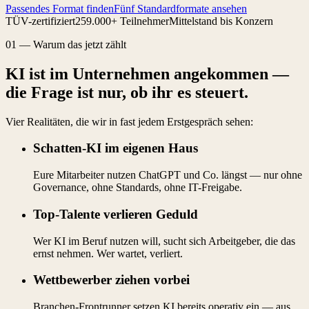
Passendes Format finden
Fünf Standardformate ansehen
TÜV-zertifiziert
259.000+ Teilnehmer
Mittelstand bis Konzern
01
—
Warum das jetzt zählt
KI ist im Unternehmen angekommen —
die Frage ist nur, ob ihr es steuert.
Vier Realitäten, die wir in fast jedem Erstgespräch sehen:
Schatten-KI im eigenen Haus
Eure Mitarbeiter nutzen ChatGPT und Co. längst — nur ohne
Governance, ohne Standards, ohne IT-Freigabe.
Top-Talente verlieren Geduld
Wer KI im Beruf nutzen will, sucht sich Arbeitgeber, die das
ernst nehmen. Wer wartet, verliert.
Wettbewerber ziehen vorbei
Branchen-Frontrunner setzen KI bereits operativ ein — aus