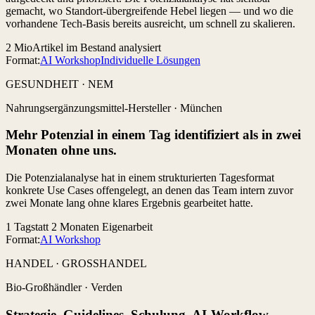
gemacht, wo Standort-übergreifende Hebel liegen — und wo die
vorhandene Tech-Basis bereits ausreicht, um schnell zu skalieren.
2 Mio
Artikel im Bestand analysiert
Format:
AI Workshop
Individuelle Lösungen
GESUNDHEIT · NEM
Nahrungsergänzungsmittel-Hersteller
·
München
Mehr Potenzial in einem Tag identifiziert als in zwei
Monaten ohne uns.
Die Potenzialanalyse hat in einem strukturierten Tagesformat
konkrete Use Cases offengelegt, an denen das Team intern zuvor
zwei Monate lang ohne klares Ergebnis gearbeitet hatte.
1 Tag
statt 2 Monaten Eigenarbeit
Format:
AI Workshop
HANDEL · GROSSHANDEL
Bio-Großhändler
·
Verden
Strategie, Guidelines, Schulung, AI-Workflow-